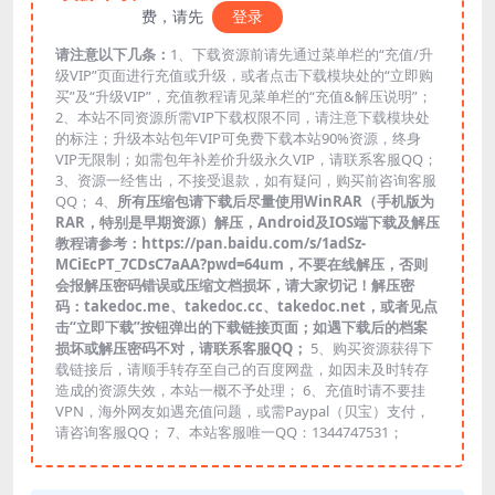
费，请先
登录
请注意以下几条：
1、下载资源前请先通过菜单栏的“充值/升
级VIP”页面进行充值或升级，或者点击下载模块处的“立即购
买”及“升级VIP”，充值教程请见菜单栏的“充值&解压说明”；
2、本站不同资源所需VIP下载权限不同，请注意下载模块处
的标注；升级本站包年VIP可免费下载本站90%资源，终身
VIP无限制；如需包年补差价升级永久VIP，请联系客服QQ；
3、资源一经售出，不接受退款，如有疑问，购买前咨询客服
QQ； 4、
所有压缩包请下载后尽量使用WinRAR（手机版为
RAR，特别是早期资源）解压，Android及IOS端下载及解压
教程请参考：https://pan.baidu.com/s/1adSz-
MCiEcPT_7CDsC7aAA?pwd=64um，不要在线解压，否则
会报解压密码错误或压缩文档损坏，请大家切记！解压密
码：takedoc.me、takedoc.cc、takedoc.net，或者见点
击“立即下载”按钮弹出的下载链接页面；如遇下载后的档案
损坏或解压密码不对，请联系客服QQ；
5、购买资源获得下
载链接后，请顺手转存至自己的百度网盘，如因未及时转存
造成的资源失效，本站一概不予处理； 6、充值时请不要挂
VPN，海外网友如遇充值问题，或需Paypal（贝宝）支付，
请咨询客服QQ； 7、本站客服唯一QQ：1344747531；