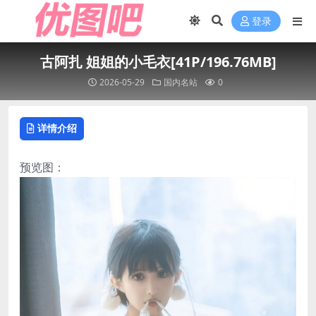
登录
古阿扎 姐姐的小毛衣[41P/196.76MB]
2026-05-29
国内名站
0
详情介绍
预览图：