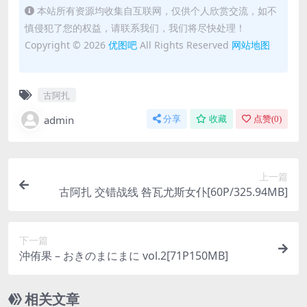
本站所有资源均收集自互联网，仅供个人欣赏交流，如不
慎侵犯了您的权益，请联系我们，我们将尽快处理！
Copyright © 2026
优图吧
All Rights Reserved
网站地图
古阿扎
admin
分享
收藏
点赞(
0
)
上一篇
古阿扎 交错战线 咎瓦尤斯女仆[60P/325.94MB]
下一篇
沖侑果 – おきのまにまに vol.2[71P150MB]
相关文章