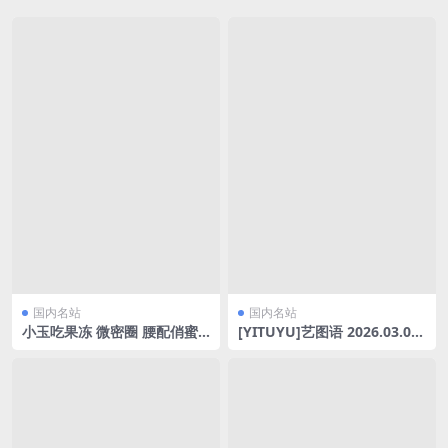
国内名站
国内名站
小玉吃果冻 微密圈 腰配俏蜜
[YITUYU]艺图语 2026.03.07
桃各种摇摆[17P/79.12MB]
元气JK少女 万鲨鲨 [31P-140
MB]