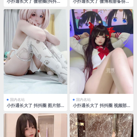
小扑通长大了 微密圈(抖抖圈)
小扑通长大了 微博相册备份[1
视图合集[27V230P/253.22M
65P/540.85MB]
B]
国内名站
国内名站
小扑通长大了 抖抖圈 图片部
小扑通长大了 抖抖圈 视频部
分 第二期[282P/271.04MB]
分 第二期[55V/1.35GB]