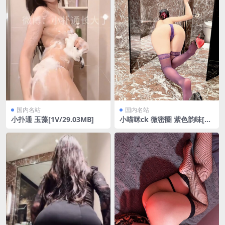
国内名站
国内名站
小扑通 玉藻[1V/29.03MB]
小喵咪ck 微密圈 紫色韵味[19
P/16.17MB]