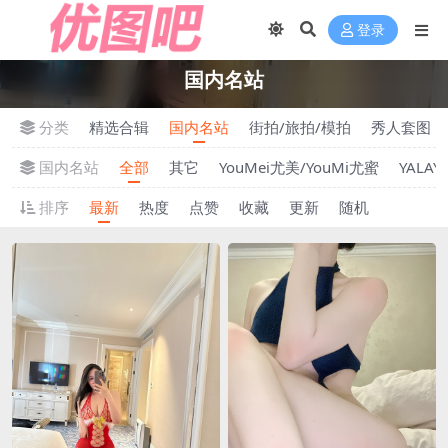
登录
国内名站
分类
精选合辑
国内名站
街拍/旅拍/模拍
秀人套图
国内名站
全部
其它
YouMei尤美/YouMi尤蜜
YALA
排序
最新
热度
点赞
收藏
更新
随机