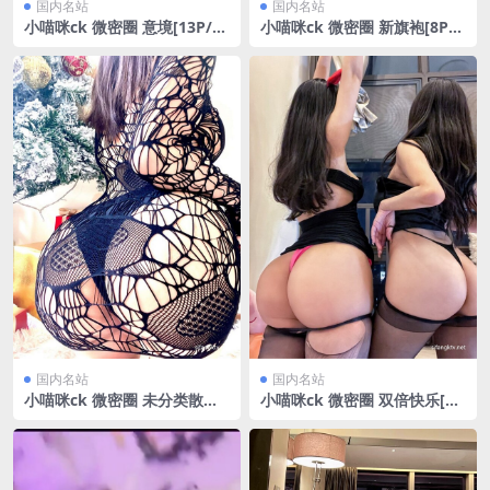
国内名站
国内名站
小喵咪ck 微密圈 意境[13P/8.
小喵咪ck 微密圈 新旗袍[8P/2
29MB]
V/103.06MB]
国内名站
国内名站
小喵咪ck 微密圈 未分类散图
小喵咪ck 微密圈 双倍快乐[25
[511P/314.87MB]
P/12.49MB]