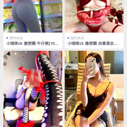
国内名站
国内名站
小喵咪ck 微密圈 牛仔裤[10P/
小喵咪ck 微密圈 你最喜欢的
8.6MB]
诱惑红[17P/14.43MB]