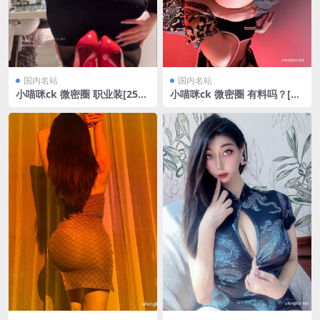
国内名站
国内名站
小喵咪ck 微密圈 职业装[25P/
小喵咪ck 微密圈 有料吗？[21
1V/22.23MB]
P/12.96MB]