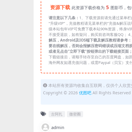
资源下载
5
此资源下载价格为
图影币，包
请注意以下几条：
1、下载资源前请先通过菜单栏的
“升级VIP”，充值教程请见菜单栏的“充值&解压
级本站包年VIP可免费下载本站90%资源，终身V
不接受退款，如有疑问，购买前咨询客服QQ； 4
解压，Android及IOS端下载及解压教程请参考：https:/
要在线解压，否则会报解压密码错误或压缩文档损坏，请大家
或者见点击“立即下载”按钮弹出的下载链接页面
下载链接后，请顺手转存至自己的百度网盘，如因
海外网友如遇充值问题，或需Paypal（贝宝）支付，
本站所有资源均收集自互联网，仅供个人欣赏
Copyright © 2026
优图吧
All Rights Reserved
古阿扎
微密圈
admin