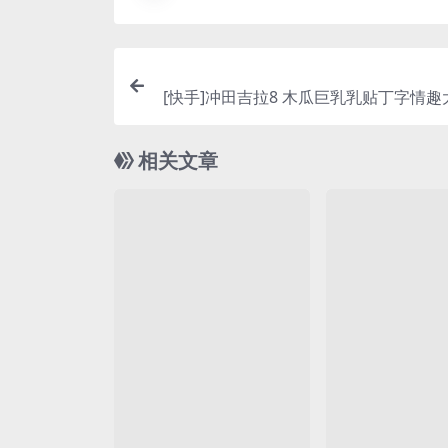
[快手]冲田吉拉8 木瓜巨乳乳贴丁字情
舞诱惑合集[29V/
相关文章