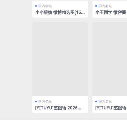
国内名站
国内名站
小小醇姨 微博精选图[16
小王同学 微密圈
P/27.67MB]
(1.09)[32P/88.
国内名站
国内名站
[YITUYU]艺图语 2026.0
[YITUYU]艺图语 
3.06 夜景梅拉尼亚小镇撞
3.06 春色满园的
色建筑里的温柔浪漫 妮一
1P-388MB]
[66P-1.21GB]