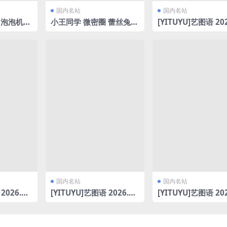
国内名站
国内名站
 泡泡机
小王同学 微密圈 蕾丝兔女
[YITUYU]艺图语 202
99MB]
郎(12.04)[24P/1V/135.3
3.07 樱花树下 小吕
1MB]
[14P-67MB]
国内名站
国内名站
2026.0
[YITUYU]艺图语 2026.0
[YITUYU]艺图语 202
具像化 [2
3.05 春天的粉色浪漫 欧阳
3.04 绿 烨柠柠 [21P
明慧 [21P-427MB]
MB]