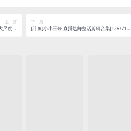
上一篇
下一篇
趣大尺度热
[斗鱼]小小玉酱 直播热舞整活剪辑合集[13V/716
1.81G]
M]