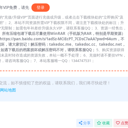
年VIP免费，请先
登录
“充值/升级VIP”页面进行充值或升级，或者点击下载模块处的“立即购买”及
说明”； 2、本站不同资源所需VIP下载权限不同，请注意下载模块处的标注；升
IP无限制；如需包年补差价升级永久VIP，请联系客服QQ； 3、资源一经售出，
、
所有压缩包请下载后尽量使用WinRAR（手机版为RAR，特别是早期资源）
/pan.baidu.com/s/1adSz-MCiEcPT_7CDsC7aAA?pwd=64um，不
切记！解压密码：takedoc.me、takedoc.cc、takedoc.net，
；如遇下载后的档案损坏或解压密码不对，请联系客服QQ；
5、购买资源获得
未及时转存造成的资源失效，本站一概不予处理； 6、充值时请不要挂VPN，
请咨询客服QQ； 7、本站客服唯一QQ：1344747531；
交流，如不慎侵犯了您的权益，请联系我们，我们将尽快处理！
网站地图
分享
收藏
点赞