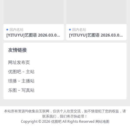
国内名站
国内名站
[YITUYU]艺图语 2026.03.03
[YITUYU]艺图语 2026.03.01
码头来信：在流动的时光里，
水手服少女与小熊娃娃的午后
与自己重逢 乐干面 [17P-392
小山早见 [20P-970MB]
MB]
友情链接
网址发布页
优图吧 – 主站
璟播 – 主播站
乐图 – 写真站
本站所有资源均收集自互联网，仅供个人欣赏交流，如不慎侵犯了您的权益，请
联系我们，我们将尽快处理！
Copyright © 2026
优图吧
All Rights Reserved
网站地图