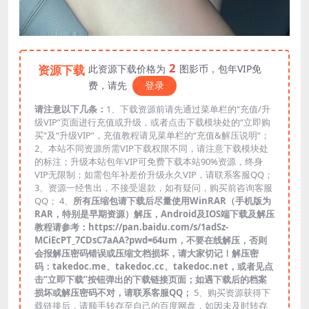
2
资源下载
此资源下载价格为
图影币，包年VIP免
费，请先
登录
请注意以下几条：
1、下载资源前请先通过菜单栏的“充值/升
级VIP”页面进行充值或升级，或者点击下载模块处的“立即购
买”及“升级VIP”，充值教程请见菜单栏的“充值&解压说明”；
2、本站不同资源所需VIP下载权限不同，请注意下载模块处
的标注；升级本站包年VIP可免费下载本站90%资源，终身
VIP无限制；如需包年补差价升级永久VIP，请联系客服QQ；
3、资源一经售出，不接受退款，如有疑问，购买前咨询客服
QQ； 4、
所有压缩包请下载后尽量使用WinRAR（手机版为
RAR，特别是早期资源）解压，Android及IOS端下载及解压
教程请参考：https://pan.baidu.com/s/1adSz-
MCiEcPT_7CDsC7aAA?pwd=64um，不要在线解压，否则
会报解压密码错误或压缩文档损坏，请大家切记！解压密
码：takedoc.me、takedoc.cc、takedoc.net，或者见点
击“立即下载”按钮弹出的下载链接页面；如遇下载后的档案
损坏或解压密码不对，请联系客服QQ；
5、购买资源获得下
载链接后，请顺手转存至自己的百度网盘，如因未及时转存