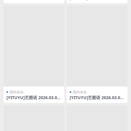
桃各种摇摆[17P/79.12MB]
元气JK少女 万鲨鲨 [31P-140
MB]
国内名站
国内名站
[YITUYU]艺图语 2026.03.06
[YITUYU]艺图语 2026.03.06
战斗女仆剑 一颗黄豆豆 [9P-1
春樱 [15P-176MB]
30MB]