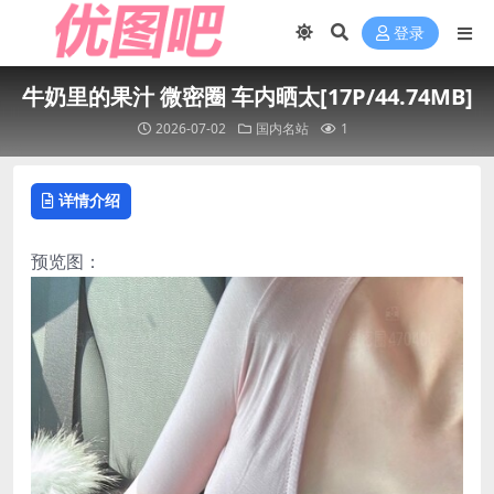
登录
牛奶里的果汁 微密圈 车内晒太[17P/44.74MB]
2026-07-02
国内名站
1
详情介绍
预览图：