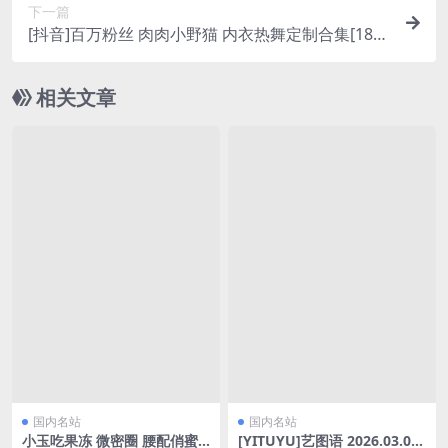
下一篇
[抖音]百万粉丝 肉肉小野猫 内衣热舞定制合集[18V/
858.4M]
相关文章
国内名站
国内名站
小玉吃果冻 微密圈 腰配俏蜜
[YITUYU]艺图语 2026.03.07