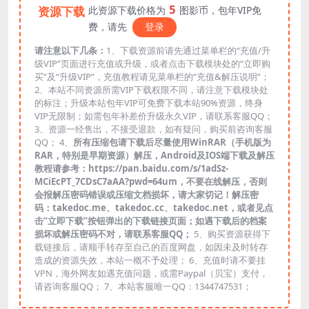
5
资源下载
此资源下载价格为
图影币，包年VIP免
费，请先
登录
请注意以下几条：
1、下载资源前请先通过菜单栏的“充值/升
级VIP”页面进行充值或升级，或者点击下载模块处的“立即购
买”及“升级VIP”，充值教程请见菜单栏的“充值&解压说明”；
2、本站不同资源所需VIP下载权限不同，请注意下载模块处
的标注；升级本站包年VIP可免费下载本站90%资源，终身
VIP无限制；如需包年补差价升级永久VIP，请联系客服QQ；
3、资源一经售出，不接受退款，如有疑问，购买前咨询客服
QQ； 4、
所有压缩包请下载后尽量使用WinRAR（手机版为
RAR，特别是早期资源）解压，Android及IOS端下载及解压
教程请参考：https://pan.baidu.com/s/1adSz-
MCiEcPT_7CDsC7aAA?pwd=64um，不要在线解压，否则
会报解压密码错误或压缩文档损坏，请大家切记！解压密
码：takedoc.me、takedoc.cc、takedoc.net，或者见点
击“立即下载”按钮弹出的下载链接页面；如遇下载后的档案
损坏或解压密码不对，请联系客服QQ；
5、购买资源获得下
载链接后，请顺手转存至自己的百度网盘，如因未及时转存
造成的资源失效，本站一概不予处理； 6、充值时请不要挂
VPN，海外网友如遇充值问题，或需Paypal（贝宝）支付，
请咨询客服QQ； 7、本站客服唯一QQ：1344747531；