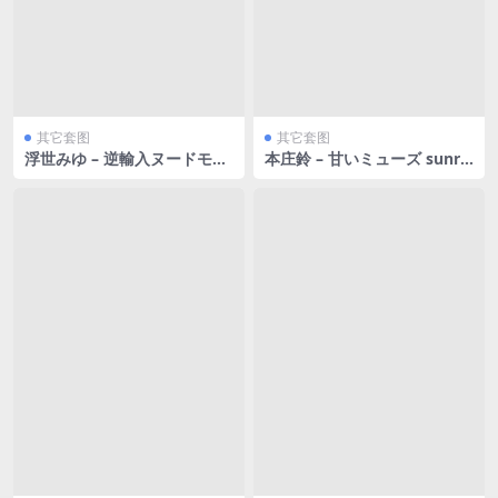
其它套图
其它套图
浮世みゆ – 逆輸入ヌードモデ
本庄鈴 – 甘いミューズ sunris
ル [32P143MB]
e vol.1 [72P58MB]