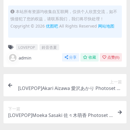
本站所有资源均收集自互联网，仅供个人欣赏交流，如不
慎侵犯了您的权益，请联系我们，我们将尽快处理！
Copyright © 2026
优图吧
All Rights Reserved
网站地图
LOVEPOP
鈴音杏夏
admin
分享
收藏
点赞(
0
)
上一篇
[LOVEPOP]Akari Aizawa 愛沢あかり Photoset 02
[87P46MB]
下一篇
[LOVEPOP]Moeka Sasaki 佐々木萌香 Photoset 4
2[78P38MB]