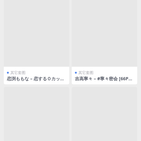
其它套图
其它套图
恋渕ももな – 恋するＯカップ
吉高寧々 – #寧々密会 [66P42
おっぱい [45P215MB]
3MB]