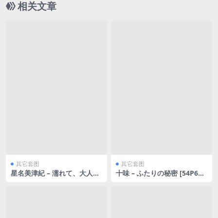
相关文章
其它套图
其它套图
星名美津紀 – 濡れて、大人に
十味 – ふたりの秘密 [54P69
なって… [75P27MB]
MB]