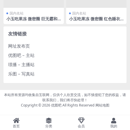
国内名站
国内名站
小玉吃果冻 微密圈 巨无霸和
小玉吃果冻 微密圈 红色睡衣
清纯脸蛋[14P/70.46MB]
[9P/35.85MB]
友情链接
网址发布页
优图吧 – 主站
璟播 – 主播站
乐图 – 写真站
本站所有资源均收集自互联网，仅供个人欣赏交流，如不慎侵犯了您的权益，请
联系我们，我们将尽快处理！
Copyright © 2026
优图吧
All Rights Reserved
网站地图
首页
分类
会员
我的