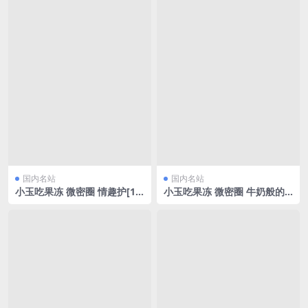
国内名站
国内名站
小玉吃果冻 微密圈 情趣护[19
小玉吃果冻 微密圈 牛奶般的
P/61.71MB]
肌肤[10P/54.23MB]