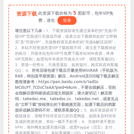
5
资源下载
此资源下载价格为
图影币，包年VIP免
费，请先
登录
请注意以下几条：
1、下载资源前请先通过菜单栏的“充值/升
级VIP”页面进行充值或升级，或者点击下载模块处的“立即购
买”及“升级VIP”，充值教程请见菜单栏的“充值&解压说明”；
2、本站不同资源所需VIP下载权限不同，请注意下载模块处
的标注；升级本站包年VIP可免费下载本站90%资源，终身
VIP无限制；如需包年补差价升级永久VIP，请联系客服QQ；
3、资源一经售出，不接受退款，如有疑问，购买前咨询客服
QQ； 4、
所有压缩包请下载后尽量使用WinRAR（手机版为
RAR，特别是早期资源）解压，Android及IOS端下载及解压
教程请参考：https://pan.baidu.com/s/1adSz-
MCiEcPT_7CDsC7aAA?pwd=64um，不要在线解压，否则
会报解压密码错误或压缩文档损坏，请大家切记！解压密
码：takedoc.me、takedoc.cc、takedoc.net，或者见点
击“立即下载”按钮弹出的下载链接页面；如遇下载后的档案
损坏或解压密码不对，请联系客服QQ；
5、购买资源获得下
载链接后，请顺手转存至自己的百度网盘，如因未及时转存
造成的资源失效，本站一概不予处理； 6、充值时请不要挂
VPN，海外网友如遇充值问题，或需Paypal（贝宝）支付，
请咨询客服QQ； 7、本站客服唯一QQ：1344747531；