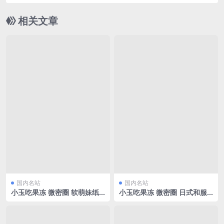
132MB]
相关文章
国内名站
国内名站
小玉吃果冻 微密圈 软萌妹纸
小玉吃果冻 微密圈 日式和服
[16P/28.23MB]
[15P/47.75MB]