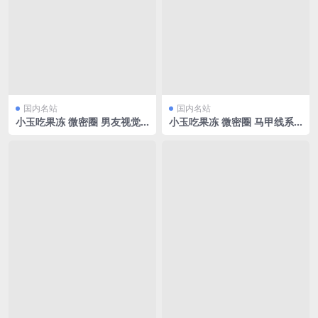
国内名站
国内名站
小玉吃果冻 微密圈 男友视觉
小玉吃果冻 微密圈 马甲线系
[17P/3.85MB]
列[9P/6.19MB]