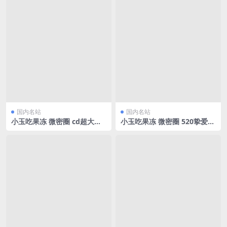
国内名站
国内名站
小玉吃果冻 微密圈 cd超大的
小玉吃果冻 微密圈 520挚爱献
福利来[23P/44.89MB]
礼[13P/16.92MB]