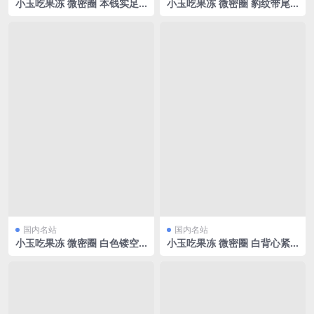
小玉吃果冻 微密圈 本钱实足
小玉吃果冻 微密圈 豹纹带尾
[20P/10.91MB]
巴[39P/84.42MB]
国内名站
国内名站
小玉吃果冻 微密圈 白色镂空
小玉吃果冻 微密圈 白背心紧
蕾丝[17P/3.71MB]
身牛仔短裤[35P/72.30MB]