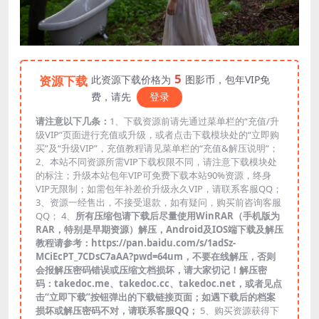
5
资源下载
此资源下载价格为
图影币，包年VIP免
费，请先
登录
请注意以下几条：
1、下载资源前请先通过菜单栏的“充值/升
级VIP”页面进行充值或升级，或者点击下载模块处的“立即购
买”及“升级VIP”，充值教程请见菜单栏的“充值&解压说明”；
2、本站不同资源所需VIP下载权限不同，请注意下载模块处
的标注；升级本站包年VIP可免费下载本站90%资源，终身
VIP无限制；如需包年补差价升级永久VIP，请联系客服QQ；
3、资源一经售出，不接受退款，如有疑问，购买前咨询客服
QQ； 4、
所有压缩包请下载后尽量使用WinRAR（手机版为
RAR，特别是早期资源）解压，Android及IOS端下载及解压
教程请参考：https://pan.baidu.com/s/1adSz-
MCiEcPT_7CDsC7aAA?pwd=64um，不要在线解压，否则
会报解压密码错误或压缩文档损坏，请大家切记！解压密
码：takedoc.me、takedoc.cc、takedoc.net，或者见点
击“立即下载”按钮弹出的下载链接页面；如遇下载后的档案
损坏或解压密码不对，请联系客服QQ；
5、购买资源获得下