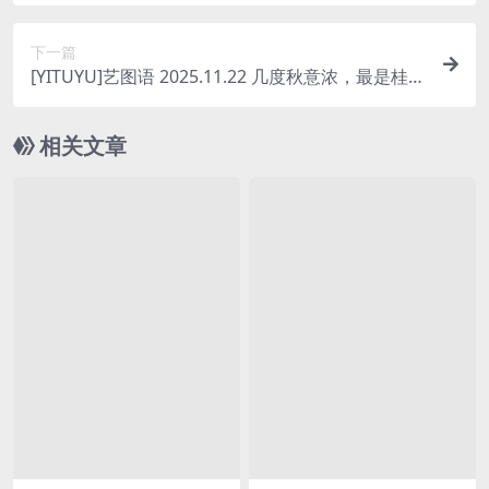
拍FULI诱惑[9V/1.55G]
下一篇
[YITUYU]艺图语 2025.11.22 几度秋意浓，最是桂花
香。 熊猫牙[12P/141MB]
相关文章