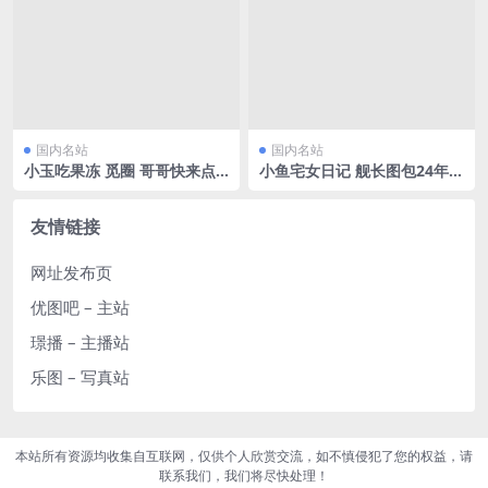
国内名站
国内名站
小玉吃果冻 觅圈 哥哥快来点
小鱼宅女日记 舰长图包24年1
开[30P/68.29MB]
1-25年12月合集[275P/670M
B]
友情链接
网址发布页
优图吧 – 主站
璟播 – 主播站
乐图 – 写真站
本站所有资源均收集自互联网，仅供个人欣赏交流，如不慎侵犯了您的权益，请
联系我们，我们将尽快处理！