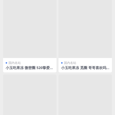
国内名站
国内名站
小玉吃果冻 微密圈 520挚爱献
小玉吃果冻 觅圈 哥哥喜欢吗
礼[13P/16.92MB]
[25P/70.07MB]