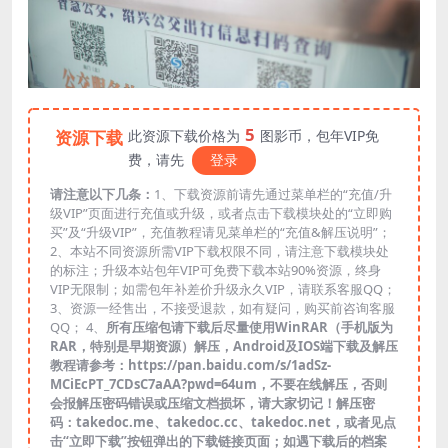
5
资源下载
此资源下载价格为
图影币，包年VIP免
费，请先
登录
请注意以下几条：
1、下载资源前请先通过菜单栏的“充值/升
级VIP”页面进行充值或升级，或者点击下载模块处的“立即购
买”及“升级VIP”，充值教程请见菜单栏的“充值&解压说明”；
2、本站不同资源所需VIP下载权限不同，请注意下载模块处
的标注；升级本站包年VIP可免费下载本站90%资源，终身
VIP无限制；如需包年补差价升级永久VIP，请联系客服QQ；
3、资源一经售出，不接受退款，如有疑问，购买前咨询客服
QQ； 4、
所有压缩包请下载后尽量使用WinRAR（手机版为
RAR，特别是早期资源）解压，Android及IOS端下载及解压
教程请参考：https://pan.baidu.com/s/1adSz-
MCiEcPT_7CDsC7aAA?pwd=64um，不要在线解压，否则
会报解压密码错误或压缩文档损坏，请大家切记！解压密
码：takedoc.me、takedoc.cc、takedoc.net，或者见点
击“立即下载”按钮弹出的下载链接页面；如遇下载后的档案