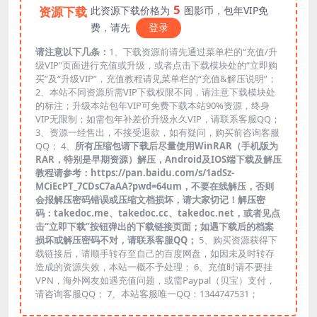
5
资源下载
此资源下载价格为
图影币，包年VIP免
费，请先
登录
请注意以下几条：
1、下载资源前请先通过菜单栏的“充值/升
级VIP”页面进行充值或升级，或者点击下载模块处的“立即购
买”及“升级VIP”，充值教程请见菜单栏的“充值&解压说明”；
2、本站不同资源所需VIP下载权限不同，请注意下载模块处
的标注；升级本站包年VIP可免费下载本站90%资源，终身
VIP无限制；如需包年补差价升级永久VIP，请联系客服QQ；
3、资源一经售出，不接受退款，如有疑问，购买前咨询客服
QQ； 4、
所有压缩包请下载后尽量使用WinRAR（手机版为
RAR，特别是早期资源）解压，Android及IOS端下载及解压
教程请参考：https://pan.baidu.com/s/1adSz-
MCiEcPT_7CDsC7aAA?pwd=64um，不要在线解压，否则
会报解压密码错误或压缩文档损坏，请大家切记！解压密
码：takedoc.me、takedoc.cc、takedoc.net，或者见点
击“立即下载”按钮弹出的下载链接页面；如遇下载后的档案
损坏或解压密码不对，请联系客服QQ；
5、购买资源获得下
载链接后，请顺手转存至自己的百度网盘，如因未及时转存
造成的资源失效，本站一概不予处理； 6、充值时请不要挂
VPN，海外网友如遇充值问题，或需Paypal（贝宝）支付，
请咨询客服QQ； 7、本站客服唯一QQ：1344747531；