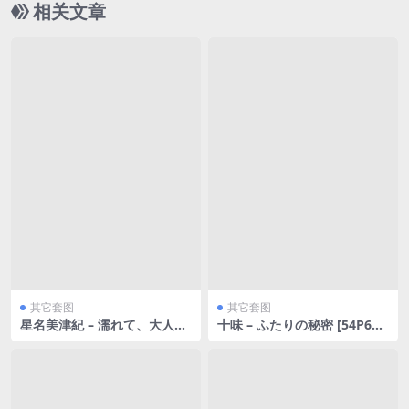
相关文章
其它套图
其它套图
星名美津紀 – 濡れて、大人に
十味 – ふたりの秘密 [54P69
なって… [75P27MB]
MB]