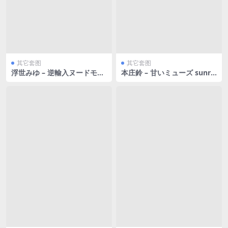
其它套图
其它套图
浮世みゆ – 逆輸入ヌードモデ
本庄鈴 – 甘いミューズ sunris
ル [32P143MB]
e vol.1 [72P58MB]