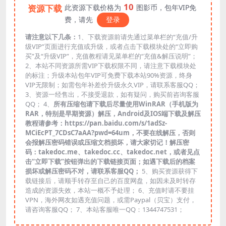
10
资源下载
此资源下载价格为
图影币，包年VIP免
费，请先
登录
请注意以下几条：
1、下载资源前请先通过菜单栏的“充值/升
级VIP”页面进行充值或升级，或者点击下载模块处的“立即购
买”及“升级VIP”，充值教程请见菜单栏的“充值&解压说明”；
2、本站不同资源所需VIP下载权限不同，请注意下载模块处
的标注；升级本站包年VIP可免费下载本站90%资源，终身
VIP无限制；如需包年补差价升级永久VIP，请联系客服QQ；
3、资源一经售出，不接受退款，如有疑问，购买前咨询客服
QQ； 4、
所有压缩包请下载后尽量使用WinRAR（手机版为
RAR，特别是早期资源）解压，Android及IOS端下载及解压
教程请参考：https://pan.baidu.com/s/1adSz-
MCiEcPT_7CDsC7aAA?pwd=64um，不要在线解压，否则
会报解压密码错误或压缩文档损坏，请大家切记！解压密
码：takedoc.me、takedoc.cc、takedoc.net，或者见点
击“立即下载”按钮弹出的下载链接页面；如遇下载后的档案
损坏或解压密码不对，请联系客服QQ；
5、购买资源获得下
载链接后，请顺手转存至自己的百度网盘，如因未及时转存
造成的资源失效，本站一概不予处理； 6、充值时请不要挂
VPN，海外网友如遇充值问题，或需Paypal（贝宝）支付，
请咨询客服QQ； 7、本站客服唯一QQ：1344747531；