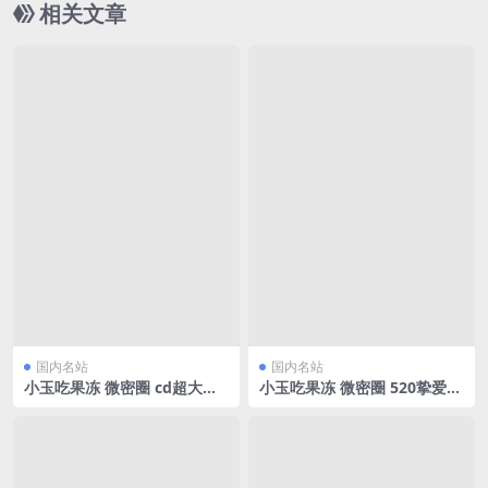
相关文章
国内名站
国内名站
小玉吃果冻 微密圈 cd超大的
小玉吃果冻 微密圈 520挚爱献
福利来[23P/44.89MB]
礼[13P/16.92MB]