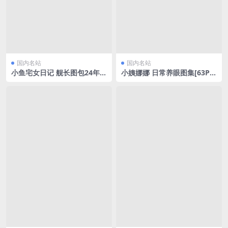
国内名站
国内名站
小鱼宅女日记 舰长图包24年1
小姨娜娜 日常养眼图集[63P/2
1-25年12月合集[275P/670M
8.21MB]
B]