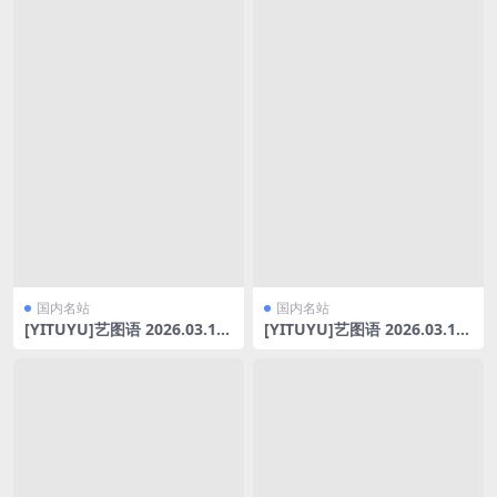
国内名站
国内名站
[YITUYU]艺图语 2026.03.14
[YITUYU]艺图语 2026.03.13
柔与刚的极致反差 auremoon
文谷庄园 维拉 [11P-90MB]
mt [24P-40MB]