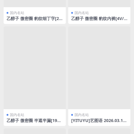
国内名站
国内名站
乙醇子 微密圈 豹纹细丁字[22
乙醇子 微密圈 豹纹内裤[4V/4
P/15.01MB]
38.32MB]
国内名站
国内名站
乙醇子 微密圈 半遮半漏[19P/
[YITUYU]艺图语 2026.03.15
2V/474.51MB]
春日浪漫 米妮爱美丽 [18P-51
2MB]