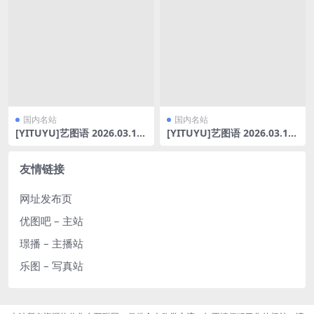
国内名站
国内名站
[YITUYU]艺图语 2026.03.13
[YITUYU]艺图语 2026.03.12
海鸥少女 萌三碎 [13P-145M
一袭浴衣，藏尽温柔与诗意 N
B]
AYI小仪 [27P-737MB]
友情链接
网址发布页
优图吧 – 主站
璟播 – 主播站
乐图 – 写真站