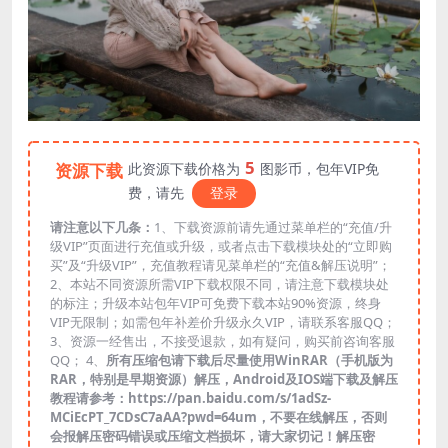
5
资源下载
此资源下载价格为
图影币，包年VIP免
费，请先
登录
请注意以下几条：
1、下载资源前请先通过菜单栏的“充值/升
级VIP”页面进行充值或升级，或者点击下载模块处的“立即购
买”及“升级VIP”，充值教程请见菜单栏的“充值&解压说明”；
2、本站不同资源所需VIP下载权限不同，请注意下载模块处
的标注；升级本站包年VIP可免费下载本站90%资源，终身
VIP无限制；如需包年补差价升级永久VIP，请联系客服QQ；
3、资源一经售出，不接受退款，如有疑问，购买前咨询客服
QQ； 4、
所有压缩包请下载后尽量使用WinRAR（手机版为
RAR，特别是早期资源）解压，Android及IOS端下载及解压
教程请参考：https://pan.baidu.com/s/1adSz-
MCiEcPT_7CDsC7aAA?pwd=64um，不要在线解压，否则
会报解压密码错误或压缩文档损坏，请大家切记！解压密