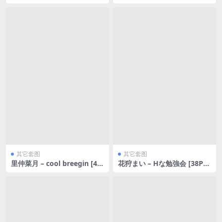
ったね??? [59P28MB]
杯 [126P6V-1.23GB]
其它套图
其它套图
里仲菜月 – cool breegin [46
花狩まい – Hな勉強会 [38P18
P30MB]
8MB]