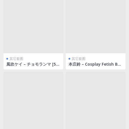
其它套图
其它套图
風吹ケイ – チョモランマ [53
本庄鈴 – Cosplay Fetish Boo
P45MB]
k [100P27MB]