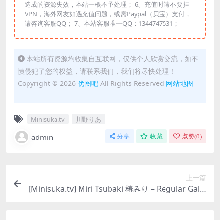
造成的资源失效，本站一概不予处理； 6、充值时请不要挂
VPN，海外网友如遇充值问题，或需Paypal（贝宝）支付，
请咨询客服QQ； 7、本站客服唯一QQ：1344747531；
本站所有资源均收集自互联网，仅供个人欣赏交流，如不
慎侵犯了您的权益，请联系我们，我们将尽快处理！
Copyright © 2026
优图吧
All Rights Reserved
网站地图
Minisuka.tv
川野りあ
admin
分享
收藏
点赞(
0
)
上一篇
[Minisuka.tv] Miri Tsubaki 椿みり – Regular Galle
ry Set 1.03 [36P26MB]