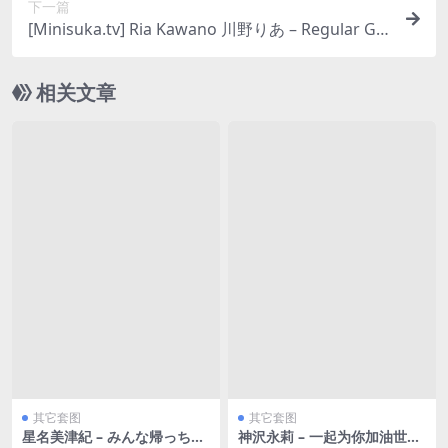
下一篇
[Minisuka.tv] Ria Kawano 川野りあ – Regular Gal
lery Stage1 Clip 6.07 [215MB]
相关文章
其它套图
其它套图
星名美津紀 – みんな帰っちゃ
神沢永莉 – 一起为你加油世界