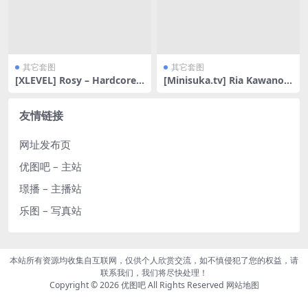
其它套图
其它套图
[XLEVEL] Rosy – Hardcore
[Minisuka.tv] Ria Kawano
Debut [73P-556MB]
川野りあ – Secret Gallery St
age2 Clip 8.02
友情链接
网址发布页
优图吧 – 主站
璟播 – 主播站
乐图 – 写真站
本站所有资源均收集自互联网，仅供个人欣赏交流，如不慎侵犯了您的权益，请
联系我们，我们将尽快处理！
Copyright © 2026
优图吧
All Rights Reserved
网站地图