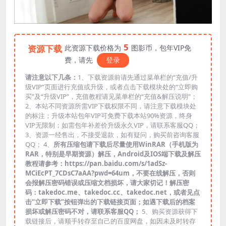
5
资源下载
此资源下载价格为
图影币，包年VIP免
费，请先
登录
请注意以下几条：
1、下载资源前请先通过菜单栏的“充值/升
级VIP”页面进行充值或升级，或者点击下载模块处的“立即购
买”及“升级VIP”，充值教程请见菜单栏的“充值&解压说明”；
2、本站不同资源所需VIP下载权限不同，请注意下载模块处
的标注；升级本站包年VIP可免费下载本站90%资源，终身
VIP无限制；如需包年补差价升级永久VIP，请联系客服QQ；
3、资源一经售出，不接受退款，如有疑问，购买前咨询客服
QQ； 4、
所有压缩包请下载后尽量使用WinRAR（手机版为
RAR，特别是早期资源）解压，Android及IOS端下载及解压
教程请参考：https://pan.baidu.com/s/1adSz-
MCiEcPT_7CDsC7aAA?pwd=64um，不要在线解压，否则
会报解压密码错误或压缩文档损坏，请大家切记！解压密
码：takedoc.me、takedoc.cc、takedoc.net，或者见点
击“立即下载”按钮弹出的下载链接页面；如遇下载后的档案
损坏或解压密码不对，请联系客服QQ；
5、购买资源获得下
载链接后，请顺手转存至自己的百度网盘，如因未及时转存