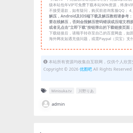
级本站包年VIP可免费下载本站90%资源，终身V
不接受退款，如有疑问，购买前咨询客服QQ； 4
解压，Android及IOS端下载及解压教程请参考：https:/
要在线解压，否则会报解压密码错误或压缩文档损坏，请大家
或者见点击“立即下载”按钮弹出的下载链接页面
下载链接后，请顺手转存至自己的百度网盘，如因
海外网友如遇充值问题，或需Paypal（贝宝）支付，
本站所有资源均收集自互联网，仅供个人欣赏
Copyright © 2026
优图吧
All Rights Reserved
Minisuka.tv
川野りあ
admin