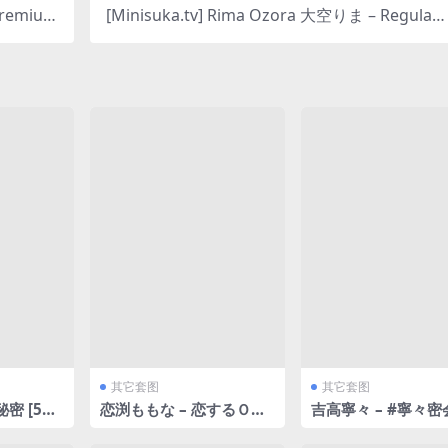
Premium
[Minisuka.tv] Rima Ozora 大空りま – Regular
 [226MB]
Gallery Set 17.04 [34P26MB]
其它套图
其它套图
密 [54P
恋渕ももな – 恋するＯカ
吉高寧々 – #寧々密会
ップおっぱい [45P215M
P423MB]
B]