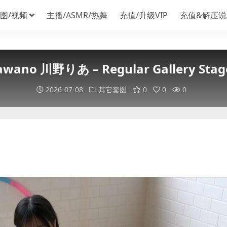
图/视频
主播/ASMR/热舞
充值/升级VIP
充值&解压说
Kawano 川野りあ – Regular Gallery Stage
2026-07-08
其它套图
0
0
0