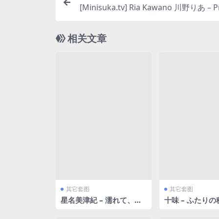
[Minisuka.tv] Ria Kawano 川野りあ – 
Gallery Clip 11.05
相关文章
其它套图
其它套图
星名美津紀 – 濡れて、大
十味 – ふたりの秘
人になって… [75P27MB]
69MB]